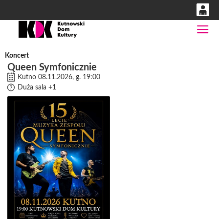
0
Gł
'
0,00
Koncert
PLN
Queen Symfonicznie
Kutno 08.11.2026, g. 19:00
Duża sala
+1
14
53