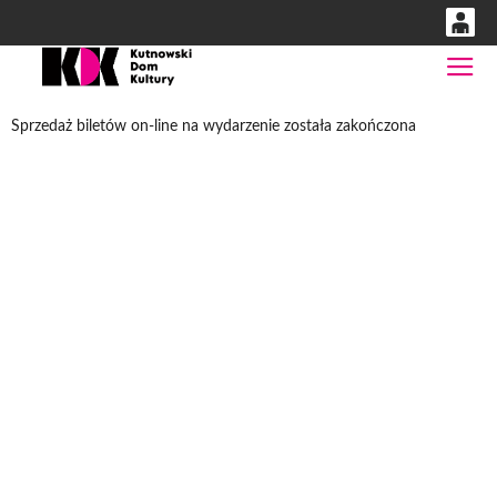
0
Gł
'
0,00
Sprzedaż biletów on-line na wydarzenie została zakończona
PLN
14
54