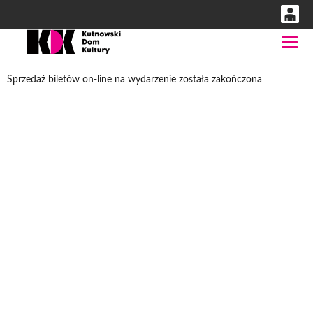
0
Gł
'
0,00
Sprzedaż biletów on-line na wydarzenie została zakończona
PLN
14
53