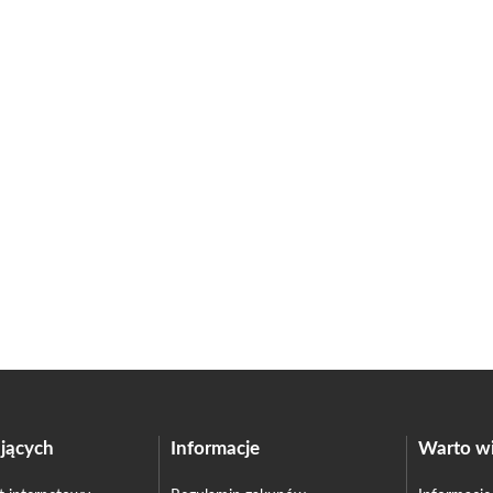
jących
Informacje
Warto wi