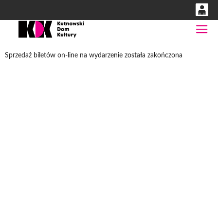
0
Gł
'
0,00
Sprzedaż biletów on-line na wydarzenie została zakończona
PLN
14
54