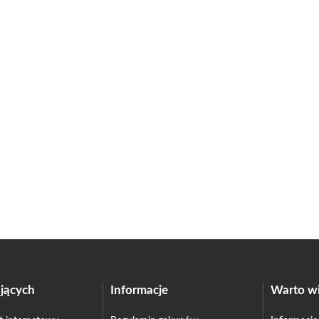
jących
Informacje
Warto wi