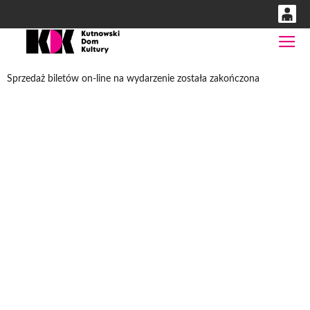
0
Gł
'
0,00
Sprzedaż biletów on-line na wydarzenie została zakończona
PLN
14
53