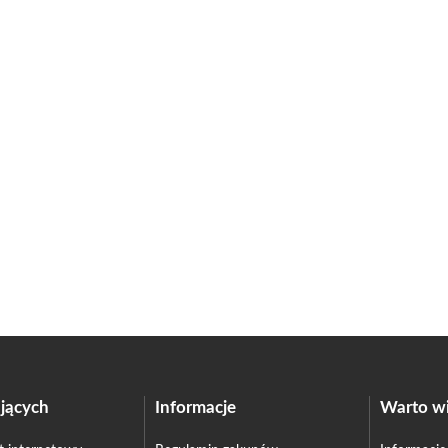
jących
Informacje
Warto wi