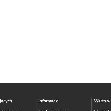
jących
Informacje
Warto wi