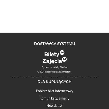
nudzić!
„Bożyszcze kobiet” to lekka, pełna dowcipnych dialogów komedia o
relacjach damsko-męskich, którą pokochają (nie tylko) osoby w
długich związkach. Zapraszamy!
Obsada:
Barney
: Piotr Gąsowski
DOSTAWCA SYSTEMU
Helen
: Anna Dereszowska
Jenny
: Hanna Śleszyńska
System sprzedaży Biletów
Bobby
: Anna Modrzejewska
© 2024 Wszelkie prawa zastrzeżone
DLA KUPUJĄCYCH
Reżyseria
:
Cezary Morawski
Pobierz bilet internetowy
Przekład
:
Mira Michałowska
Komunikaty, zmiany
Newsletter