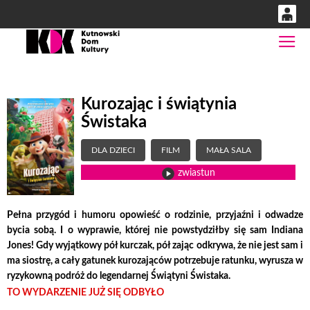
0
Gł
'
0,00
PLN
Kurozając i świątynia
Świstaka
14
53
DLA DZIECI
FILM
MAŁA SALA
zwiastun
Pełna przygód i humoru opowieść o rodzinie, przyjaźni i odwadze
bycia sobą. I o wyprawie, której nie powstydziłby się sam Indiana
Jones! Gdy wyjątkowy pół kurczak, pół zając odkrywa, że nie jest sam i
ma siostrę, a cały gatunek kurozająców potrzebuje ratunku, wyrusza w
ryzykowną podróż do legendarnej Świątyni Świstaka.
TO WYDARZENIE JUŻ SIĘ ODBYŁO