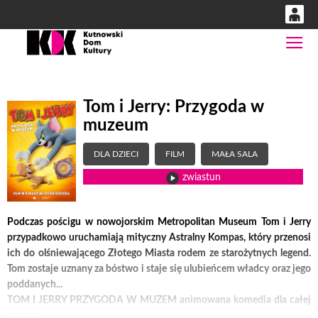
0
Gł
'
0,00
PLN
Tom i Jerry: Przygoda w
muzeum
14
53
DLA DZIECI
FILM
MAŁA SALA
zwiastun
Podczas pościgu w nowojorskim Metropolitan Museum Tom i Jerry
przypadkowo uruchamiają mityczny Astralny Kompas, który przenosi
ich do olśniewającego Złotego Miasta rodem ze starożytnych legend.
Tom zostaje uznany za bóstwo i staje się ulubieńcem władcy oraz jego
poddanych...
TOM I JERRY PRZYGODA W MUZEM animowana komedia dla całej
rodziny!