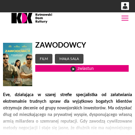
0
Gł
'
0,00
PLN
ZAWODOWCY
14
53
FILM
MAŁA SALA
zwiastun
Eve, działająca w szarej strefie specjalistka od załatwiania
ekstremalnie trudnych spraw dla wyjątkowo bogatych klientów
otrzymuje zlecenie od grupy nowojorskich inwestorów. Ma odzyskać
dług od mieszkającego na prywatnej wyspie, dysponującego własną
armią miliardera o szemranej reputacji. Gdy zawodzą cywilizowane
metody negocjacji i staje się jasne, że dłużnik nie ma najmniejszego
zamiaru regulować należności, do gry wchodzi ekipa do zadań