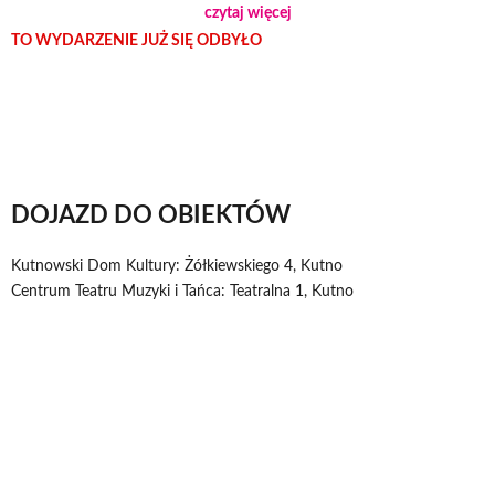
czytaj więcej
czarownicami uratować istnienie pradawnego, czarodziejskiego lasu.
TO WYDARZENIE JUŻ SIĘ ODBYŁO
DOJAZD DO OBIEKTÓW
Kutnowski Dom Kultury: Żółkiewskiego 4, Kutno
Centrum Teatru Muzyki i Tańca: Teatralna 1, Kutno