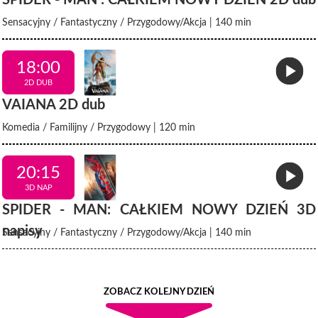
SPIDER - MAN : CAŁKIEM NOWY DZIEŃ 2D dub
Sensacyjny / Fantastyczny / Przygodowy/Akcja | 140 min
18:00
2D DUB
VAIANA 2D dub
Komedia / Familijny / Przygodowy | 120 min
20:15
3D NAP
SPIDER - MAN: CAŁKIEM NOWY DZIEŃ 3D
napisy
Sensacyjny / Fantastyczny / Przygodowy/Akcja | 140 min
ZOBACZ KOLEJNY DZIEŃ