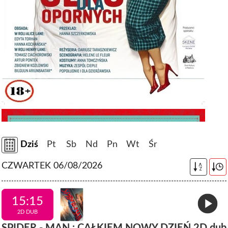
Dziś
Pt
Sb
Nd
Pn
Wt
Śr
CZWARTEK 06/08/2026
A
Z
15:15
2D DUB