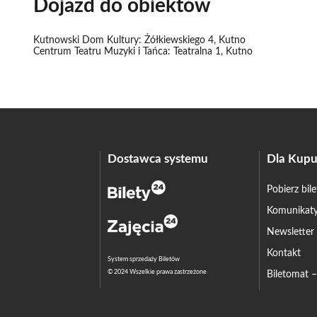
Dojazd do obiektów
Kutnowski Dom Kultury: Żółkiewskiego 4, Kutno
Centrum Teatru Muzyki i Tańca: Teatralna 1, Kutno
Dostawca systemu
Dla Kupu
Pobierz bil
Komunikaty
Newsletter
Kontakt
System sprzedaży Biletów
© 2024 Wszelkie prawa zastrzeżone
Biletomat 