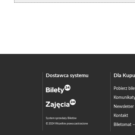
Dostawca systemu
Dla Kupu
Pobierz bil
Komunikaty
Newsletter
Kontakt
System sprzedaży Biletów
© 2024 Wszelkie prawa zastrzeżone
Biletomat 